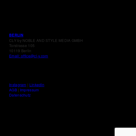
BERLIN
CLY by NOBLE AND STYLE MEDIA GMBH
Torstrasse 105
10119 Berlin
Email: office@cl-y.com
Instagram
|
LinkedIn
AGB
|
Impressum
Datenschutz