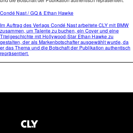
Condé Nast / GQ & Ethan Hawke
Im Auftrag des Verlags Condé Nast arbeitete CLY mit BMW
zusammen, um Talente zu buchen, ein Cover und eine
Titelgeschichte mit Hollywood-Star Ethan Hawke zu
gestalten, der als Markenbotschafter ausgewählt wurde, da
er das Thema und die Botschaft der Publikation authentisch
repräsentiert.