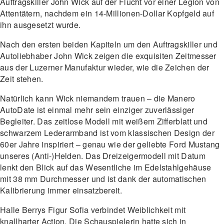
Auftragskiller John Wick auf der Flucht vor einer Legion von
Attentätern, nachdem ein 14-Millionen-Dollar Kopfgeld auf
ihn ausgesetzt wurde.
Nach den ersten beiden Kapiteln um den Auftragskiller und
Autoliebhaber John Wick zeigen die exquisiten Zeitmesser
aus der Luzerner Manufaktur wieder, wie die Zeichen der
Zeit stehen.
Natürlich kann Wick niemandem trauen – die Manero
AutoDate ist einmal mehr sein einziger zuverlässiger
Begleiter. Das zeitlose Modell mit weißem Zifferblatt und
schwarzem Lederarmband ist vom klassischen Design der
60er Jahre inspiriert – genau wie der geliebte Ford Mustang
unseres (Anti-)Helden. Das Dreizeigermodell mit Datum
lenkt den Blick auf das Wesentliche im Edelstahlgehäuse
mit 38 mm Durchmesser und ist dank der automatischen
Kalibrierung immer einsatzbereit.
Halle Berrys Figur Sofia verbindet Weiblichkeit mit
knallharter Action. Die Schauspielerin hatte sich in