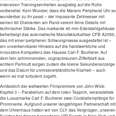
intensiven Trainingseinheiten ausgiebig auf die Rolle
vorbereitet. Kein Wunder, dass die Manero Peripheral Uhr so
wunderbar zu ihr passt – der imposante Zeitmesser mit
seinen 60 Diamanten am Rand vereint feine Details mit
technischer Stärke. Das markante 40-mm-Edelstahlgehäuse
beherbergt das automatische Manufakturkaliber CFB A2050,
das mit einer peripheren Schwungmasse ausgestattet ist –
ein unverkennbarer Hinweis auf die handwerkliche und
innovative Kompetenz des Hauses Carl F. Bucherer. Auf
dem fein schimmernden, cognacbraunen Zifferblatt aus
echtem Perlmutt sorgen zudem die kleine Sekundenanzeige
und das Datum für unmissverständliche Klarheit – auch
wenn es mal turbulent zugeht.
Anlässlich der weltweiten Filmpremiere von John Wick:
Kapitel 3 – Parabellum auf dem roten Teppich, veranstaltete
die Luxusmarke Carl F. Bucherer zwei Cocktailempfänge für
Prominente. Aufgrund unserer langjährigen Partnerschaft mit
dem Uhrenhaus hatten wir von CLY das Vergnügen, unseren
Kunden bei diesen besonderen VIP-Events in New York und