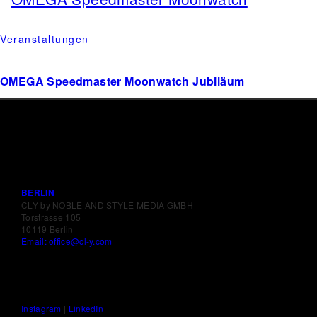
Veranstaltungen
OMEGA Speedmaster Moonwatch Jubiläum
BERLIN
CLY by NOBLE AND STYLE MEDIA GMBH
Torstrasse 105
10119 Berlin
Email: office@cl-y.com
Instagram
|
LinkedIn